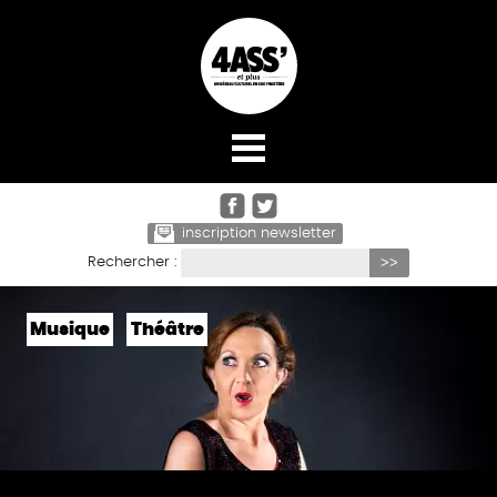
☰ Menu
ACCUEIL
AGENDA
inscription newsletter
Rechercher :
LES STUDIOS
SOUTIEN À LA CRÉATION
Musique
Théâtre
RENCONTRES ARTISTIQUES
4 ASS’ ET PLUS
CONTACT
BILLETTERIE