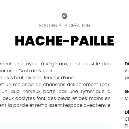
SOUTIEN À LA CRÉATION
HACHE-PAILLE
ement un broyeur à végétaux, c’est aussi le duo
Di
giacomo Costi de Nüdak.
A
 plus brut, avec la ferveur d’une
p
 est un mélange de chansons délibérément rock,
ro. Un duo nerveux porté par une rythmique à
G
es deux acolytes font des pieds et des mains en
M
ent la parole et remplissent l’espace avec l’envie
D
C
P