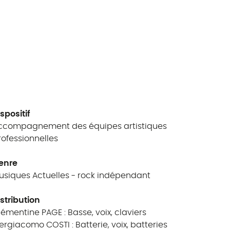
spositif
ccompagnement des équipes artistiques
rofessionnelles
enre
usiques Actuelles - rock indépendant
istribution
lémentine PAGE : Basse, voix, claviers
iergiacomo COSTI : Batterie, voix, batteries