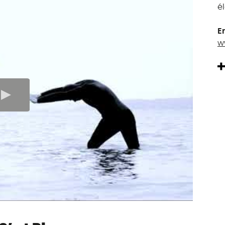
é
E
w