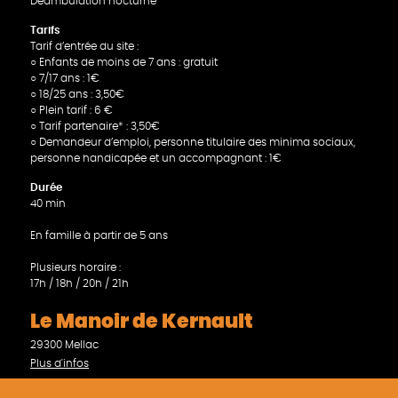
Déambulation nocturne
Tarifs
Tarif d’entrée du site :
○ Enfants de moins de 7 ans : gratuit
○ 7/17 ans : 1€
○ 18/25 ans : 3,50€
○ Plein tarif : 6 €
○ Tarif partenaire* : 3,50€
○ Demandeur d’emploi, personne titulaire des minima sociaux,
personne handicapée et un accompagnant : 1€
Durée
40 min
En famille à partir de 5 ans
Plusieurs horaire :
17h / 18h / 20h / 21h
Le Manoir de Kernault
29300 Mellac
Plus d'infos