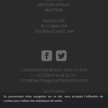
MENTIONS LÉGALES
BILLETTERIE
PLAN DU SITE
SE CONNECTER
SITE RÉALISÉ AVEC SPIP
COORDINATION RÉSEAU 4 ASS’ ET PLUS
T : +33 (0)6 51 14 39 02 | M :
COORDINATION@QUATREASSETPLUS.FR
LES STUDIOS
En poursuivant votre navigation sur ce site, vous acceptez l’utilisation de
T : +33 (0)6 95 25 56 75 | M :
cookies pour réaliser des statistiques de visites.
STUDIOS@QUATREASSETPLUS.FR