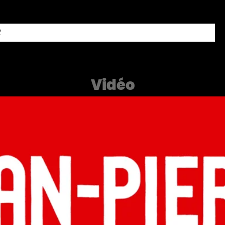
R
Vidéo