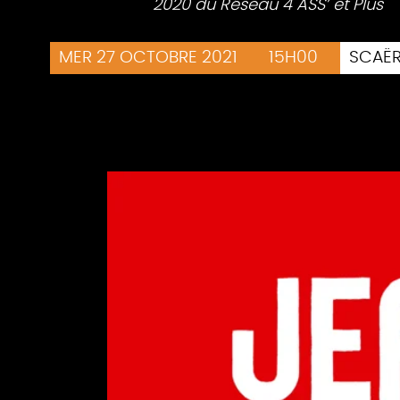
2020 du Réseau 4 ASS’ et Plus
MER 27 OCTOBRE 2021
15H00
SCAË