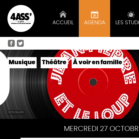
ACCUEIL
AGENDA
LES STUD
CARTE
BLANCHE :
Musique
Théâtre
À voir en famille
NOUVELLE
CRÉATION
DE LA JO
COOP CIE
À SCAËR
article,456
MERCREDI 27 OCTOBR
Pause