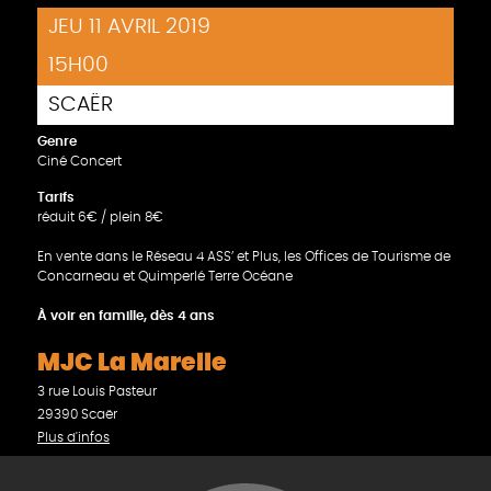
JEU 11 AVRIL 2019
15H00
SCAËR
Genre
Ciné Concert
Tarifs
réduit 6€ / plein 8€
En vente dans le Réseau 4 ASS’ et Plus, les Offices de Tourisme de
Concarneau et Quimperlé Terre Océane
À voir en famille, dès 4 ans
MJC La Marelle
3 rue Louis Pasteur
29390 Scaër
Plus d'infos