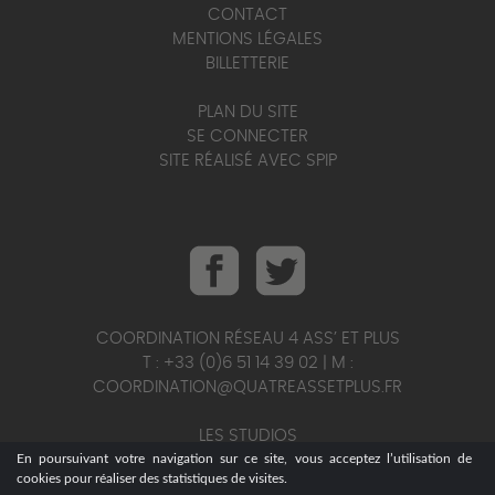
CONTACT
MENTIONS LÉGALES
BILLETTERIE
PLAN DU SITE
SE CONNECTER
SITE RÉALISÉ AVEC SPIP
COORDINATION RÉSEAU 4 ASS’ ET PLUS
T : +33 (0)6 51 14 39 02 | M :
COORDINATION@QUATREASSETPLUS.FR
LES STUDIOS
En poursuivant votre navigation sur ce site, vous acceptez l’utilisation de
T : +33 (0)6 95 25 56 75 | M :
cookies pour réaliser des statistiques de visites.
STUDIOS@QUATREASSETPLUS.FR