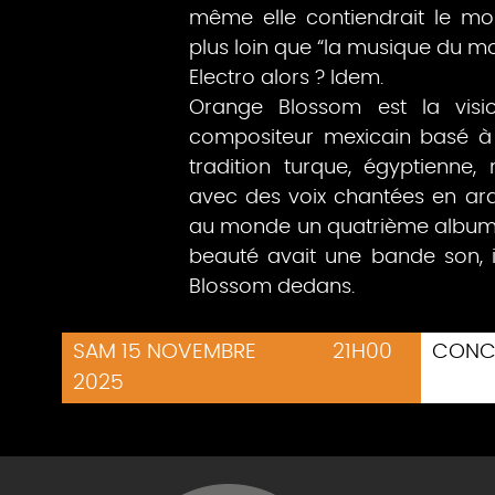
même elle contiendrait le m
plus loin que “la musique du m
Electro alors ? Idem.
Orange Blossom est la visi
compositeur mexicain basé à 
tradition turque, égyptienne,
avec des voix chantées en arab
au monde un quatrième album li
beauté avait une bande son, 
Blossom dedans.
SAM 15 NOVEMBRE
21H00
CONC
2025