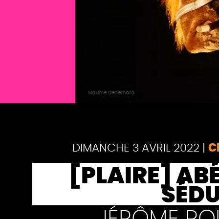
Maxime Debernard
Pause
DIMANCHE 3 AVRIL 2022
|
C
[PLAIRE] AB
SÉD