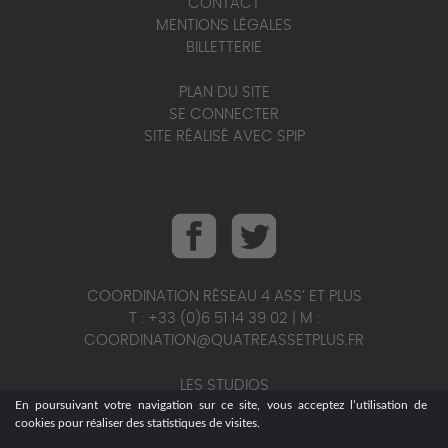
CONTACT
MENTIONS LÉGALES
BILLETTERIE
PLAN DU SITE
SE CONNECTER
SITE RÉALISÉ AVEC SPIP
COORDINATION RÉSEAU 4 ASS’ ET PLUS
T : +33 (0)6 51 14 39 02 | M :
COORDINATION@QUATREASSETPLUS.FR
LES STUDIOS
En poursuivant votre navigation sur ce site, vous acceptez l’utilisation de
T : +33 (0)6 95 25 56 75 | M :
cookies pour réaliser des statistiques de visites.
STUDIOS@QUATREASSETPLUS.FR