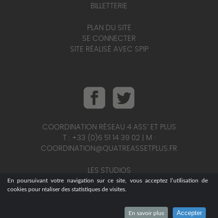
BILLETTERIE
PLAN DU SITE
SE CONNECTER
SITE RÉALISÉ AVEC SPIP
COORDINATION RÉSEAU 4 ASS’ ET PLUS
T : +33 (0)6 51 14 39 02 | M :
COORDINATION@QUATREASSETPLUS.FR
LES STUDIOS
T : +33 (0)6 95 25 56 75 | M :
En poursuivant votre navigation sur ce site, vous acceptez l’utilisation de
cookies pour réaliser des statistiques de visites.
STUDIOS@QUATREASSETPLUS.FR
Accepter
En savoir plus