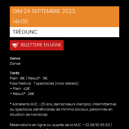
DIM 24 SEPTEMBRE 2023
14H30
TRÉGUNC
BILLETTERIE EN LIGNE
Genre
Danse
Tarifs
Plein : 8€ / Réduit* : 5€
Pass Festival · 7 spectacles (hors ateliers) :
–
Plein : 42€
–
Réduit
*
: 28€
*
Adhérents MJC, -25 ans, demandeurs d’emploi, intermittent·es
du spectacle, bénéficiaires de minima sociaux, personnes en
situation de handicap
Réservations en ligne ou auprès de la MJC – 02 98 50 95 93 /