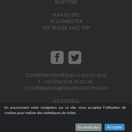
BILLETTERIE
PLAN DU SITE
SE CONNECTER
SITE RÉALISÉ AVEC SPIP
COORDINATION RÉSEAU 4 ASS’ ET PLUS
T : +33 (0)6 51 14 39 02 | M :
COORDINATION@QUATREASSETPLUS.FR
LES STUDIOS
En poursuivant votre navigation sur ce site, vous acceptez l’utilisation de
T : +33 (0)6 95 25 56 75 | M :
cookies pour réaliser des statistiques de visites.
STUDIOS@QUATREASSETPLUS.FR
Accepter
En savoir plus