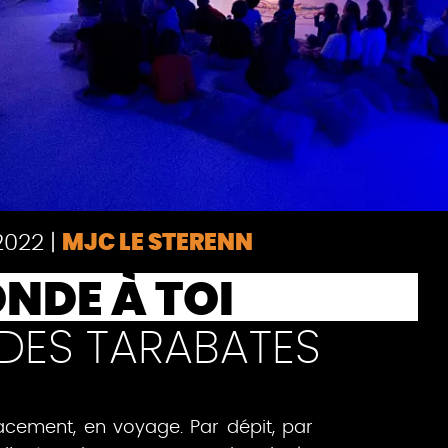
2022
|
MJC LE STERENN
NDE À TOI
DES TARABATES
cement, en voyage. Par dépit, par