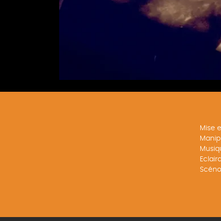
Mise 
Manip
Musiqu
Eclai
Scéno