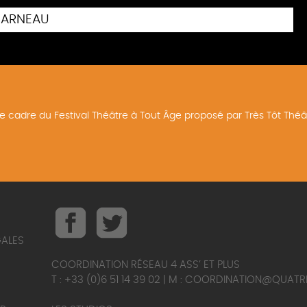
ARNEAU
e cadre du Festival Théâtre à Tout Âge proposé par Très Tôt Théâ
GALES
COORDINATION RÉSEAU 4 ASS’ ET PLUS
T : +33 (0)6 51 14 39 02 | M :
COORDINATION@QUATRE